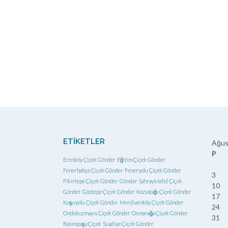
ETIKETLER
Ağus
P
Erenköy Çiçek Gönder
Eğitim Çiçek Gönder
Fenerbahçe Çiçek Gönder
Feneryolu Çiçek Gönder
3
Fikirtepe Çiçek Gönder
Gönder Sahrayicedid Çiçek
10
Gönder
Göztepe Çiçek Gönder
Kozyatağı Çiçek Gönder
17
Koşuyolu Çiçek Gönder
Merdivenköy Çiçek Gönder
24
Ondokuzmayıs Çiçek Gönder
Osmanağa Çiçek Gönder
31
Rasimpaşa Çiçek
Suadiye Çiçek Gönder