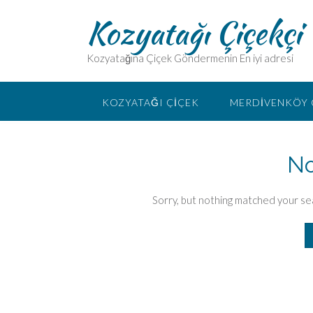
Kozyatağı Çiçekçi
Kozyatağına Çiçek Göndermenin En iyi adresi
KOZYATAĞI ÇIÇEK
MERDIVENKÖY 
No
Sorry, but nothing matched your se