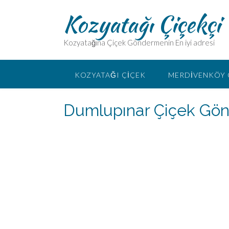
Kozyatağı Çiçekçi
Kozyatağına Çiçek Göndermenin En iyi adresi
KOZYATAĞI ÇIÇEK
MERDIVENKÖY 
Dumlupınar Çiçek Gö