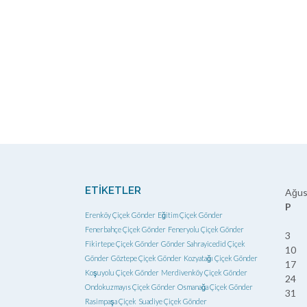
ETIKETLER
Ağus
P
Erenköy Çiçek Gönder
Eğitim Çiçek Gönder
Fenerbahçe Çiçek Gönder
Feneryolu Çiçek Gönder
3
Fikirtepe Çiçek Gönder
Gönder Sahrayicedid Çiçek
10
Gönder
Göztepe Çiçek Gönder
Kozyatağı Çiçek Gönder
17
Koşuyolu Çiçek Gönder
Merdivenköy Çiçek Gönder
24
Ondokuzmayıs Çiçek Gönder
Osmanağa Çiçek Gönder
31
Rasimpaşa Çiçek
Suadiye Çiçek Gönder