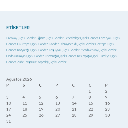
ETIKETLER
Erenköy Çiçek Gönder
Eğitim Çiçek Gönder
Fenerbahçe Çiçek Gönder
Feneryolu Çiçek
Gönder
Fikirtepe Çiçek Gönder
Gönder Sahrayicedid Çiçek Gönder
Göztepe Çiçek
Gönder
Kozyatağı Çiçek Gönder
Koşuyolu Çiçek Gönder
Merdivenköy Çiçek Gönder
Ondokuzmayıs Çiçek Gönder
Osmanağa Çiçek Gönder
Rasimpaşa Çiçek
Suadiye Çiçek
Gönder
Zühtüpaşa(Kızıltoprak) Çiçek Gönder
Ağustos 2026
P
S
Ç
P
C
C
P
1
2
3
4
5
6
7
8
9
10
11
12
13
14
15
16
17
18
19
20
21
22
23
24
25
26
27
28
29
30
31