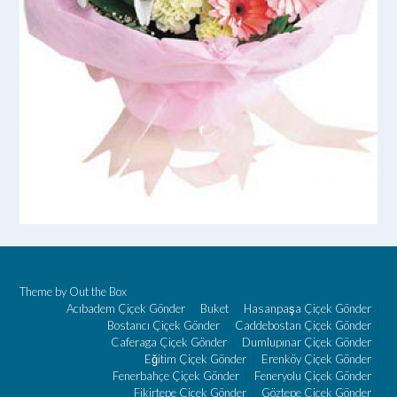
Theme by
Out the Box
Acıbadem Çiçek Gönder
Buket
Hasanpaşa Çiçek Gönder
Bostancı Çiçek Gönder
Caddebostan Çiçek Gönder
Caferaga Çiçek Gönder
Dumlupınar Çiçek Gönder
Eğitim Çiçek Gönder
Erenköy Çiçek Gönder
Fenerbahçe Çiçek Gönder
Feneryolu Çiçek Gönder
Fikirtepe Çiçek Gönder
Göztepe Çiçek Gönder