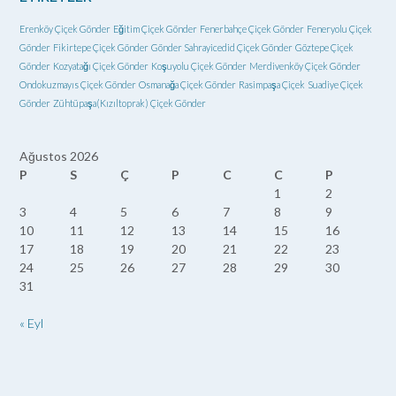
Erenköy Çiçek Gönder
Eğitim Çiçek Gönder
Fenerbahçe Çiçek Gönder
Feneryolu Çiçek
Gönder
Fikirtepe Çiçek Gönder
Gönder Sahrayicedid Çiçek Gönder
Göztepe Çiçek
Gönder
Kozyatağı Çiçek Gönder
Koşuyolu Çiçek Gönder
Merdivenköy Çiçek Gönder
Ondokuzmayıs Çiçek Gönder
Osmanağa Çiçek Gönder
Rasimpaşa Çiçek
Suadiye Çiçek
Gönder
Zühtüpaşa(Kızıltoprak) Çiçek Gönder
Ağustos 2026
P
S
Ç
P
C
C
P
1
2
3
4
5
6
7
8
9
10
11
12
13
14
15
16
17
18
19
20
21
22
23
24
25
26
27
28
29
30
31
« Eyl