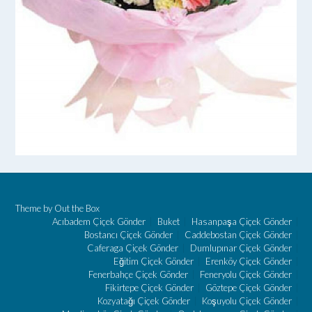
Theme by
Out the Box
Acıbadem Çiçek Gönder
Buket
Hasanpaşa Çiçek Gönder
Bostancı Çiçek Gönder
Caddebostan Çiçek Gönder
Caferaga Çiçek Gönder
Dumlupınar Çiçek Gönder
Eğitim Çiçek Gönder
Erenköy Çiçek Gönder
Fenerbahçe Çiçek Gönder
Feneryolu Çiçek Gönder
Fikirtepe Çiçek Gönder
Göztepe Çiçek Gönder
Kozyatağı Çiçek Gönder
Koşuyolu Çiçek Gönder