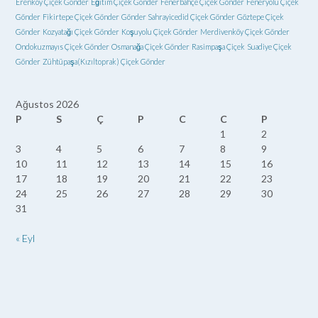
Erenköy Çiçek Gönder
Eğitim Çiçek Gönder
Fenerbahçe Çiçek Gönder
Feneryolu Çiçek
Gönder
Fikirtepe Çiçek Gönder
Gönder Sahrayicedid Çiçek Gönder
Göztepe Çiçek
Gönder
Kozyatağı Çiçek Gönder
Koşuyolu Çiçek Gönder
Merdivenköy Çiçek Gönder
Ondokuzmayıs Çiçek Gönder
Osmanağa Çiçek Gönder
Rasimpaşa Çiçek
Suadiye Çiçek
Gönder
Zühtüpaşa(Kızıltoprak) Çiçek Gönder
Ağustos 2026
P
S
Ç
P
C
C
P
1
2
3
4
5
6
7
8
9
10
11
12
13
14
15
16
17
18
19
20
21
22
23
24
25
26
27
28
29
30
31
« Eyl