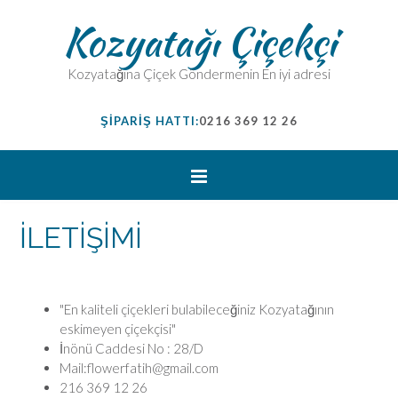
Kozyatağı Çiçekçi
Kozyatağına Çiçek Göndermenin En iyi adresi
ŞİPARİŞ HATTI:
0216 369 12 26
İLETİŞİMİ
"En kaliteli çiçekleri bulabileceğiniz Kozyatağının
eskimeyen çiçekçisi"
İnönü Caddesi No : 28/D
Mail:flowerfatih@gmail.com
216 369 12 26