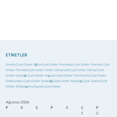
ETIKETLER
Erenköy Çiçek Gönder
Eğitim Çiçek Gönder
Fenerbahçe Çiçek Gönder
Feneryolu Çiçek
Gönder
Fikirtepe Çiçek Gönder
Gönder Sahrayicedid Çiçek Gönder
Göztepe Çiçek
Gönder
Kozyatağı Çiçek Gönder
Koşuyolu Çiçek Gönder
Merdivenköy Çiçek Gönder
Ondokuzmayıs Çiçek Gönder
Osmanağa Çiçek Gönder
Rasimpaşa Çiçek
Suadiye Çiçek
Gönder
Zühtüpaşa(Kızıltoprak) Çiçek Gönder
Ağustos 2026
P
S
Ç
P
C
C
P
1
2