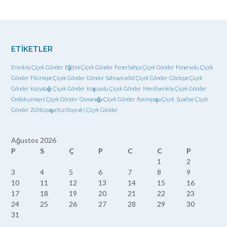
ETIKETLER
Erenköy Çiçek Gönder
Eğitim Çiçek Gönder
Fenerbahçe Çiçek Gönder
Feneryolu Çiçek
Gönder
Fikirtepe Çiçek Gönder
Gönder Sahrayicedid Çiçek Gönder
Göztepe Çiçek
Gönder
Kozyatağı Çiçek Gönder
Koşuyolu Çiçek Gönder
Merdivenköy Çiçek Gönder
Ondokuzmayıs Çiçek Gönder
Osmanağa Çiçek Gönder
Rasimpaşa Çiçek
Suadiye Çiçek
Gönder
Zühtüpaşa(Kızıltoprak) Çiçek Gönder
Ağustos 2026
P
S
Ç
P
C
C
P
1
2
3
4
5
6
7
8
9
10
11
12
13
14
15
16
17
18
19
20
21
22
23
24
25
26
27
28
29
30
31