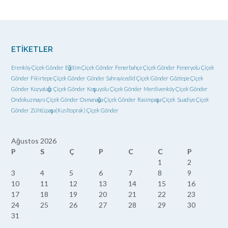
ETIKETLER
Erenköy Çiçek Gönder
Eğitim Çiçek Gönder
Fenerbahçe Çiçek Gönder
Feneryolu Çiçek
Gönder
Fikirtepe Çiçek Gönder
Gönder Sahrayicedid Çiçek Gönder
Göztepe Çiçek
Gönder
Kozyatağı Çiçek Gönder
Koşuyolu Çiçek Gönder
Merdivenköy Çiçek Gönder
Ondokuzmayıs Çiçek Gönder
Osmanağa Çiçek Gönder
Rasimpaşa Çiçek
Suadiye Çiçek
Gönder
Zühtüpaşa(Kızıltoprak) Çiçek Gönder
Ağustos 2026
P
S
Ç
P
C
C
P
1
2
3
4
5
6
7
8
9
10
11
12
13
14
15
16
17
18
19
20
21
22
23
24
25
26
27
28
29
30
31